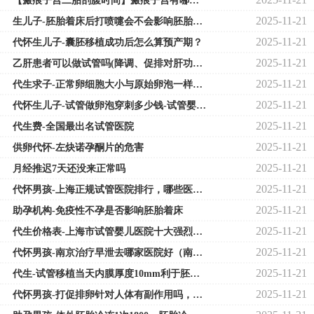
【瘢痕子宫二胎剖腹时间】瘢痕子宫有哪些症状？瘢痕子宫二胎注意事项？
2025-11-21
生儿子-胚胎着床后打喷嚏会不会影响胚胎，腹部用力过猛容易导致着床失败。
2025-11-21
代怀生儿子-囊胚移植成功后怎么算预产期？
2025-11-21
乙肝患者可以做试管吗(降调、促排对肝功能的影响)
2025-11-21
代生求子-正常卵细胞大小与原始卵泡一样大吗？
2025-11-21
代怀生儿子-试管做卵泡穿刺多少钱-试管婴儿卵泡穿刺疼吗
2025-11-21
代生费-全国最出名试管医院
2025-11-21
供卵代怀-左炔诺孕酮片的危害
2025-11-21
月经推迟7天还没来正常吗
2025-11-21
代怀男孩-上海正规试管医院排行，哪些医院值得推荐？
2025-11-21
助孕机构-免疫性不孕是否影响胚胎着床
2025-11-21
代生价格表-上海市试管婴儿医院十大强烈推荐
2025-11-21
代怀男孩-南京治疗早泄去哪家医院好（南京治阳痿早泄哪家医院好）
2025-11-21
代生-试管移植当天内膜厚度10mm利于胚胎着床吗？
2025-11-21
代怀男孩-打促排卵针对人体有副作用吗，打促排卵针有危害吗