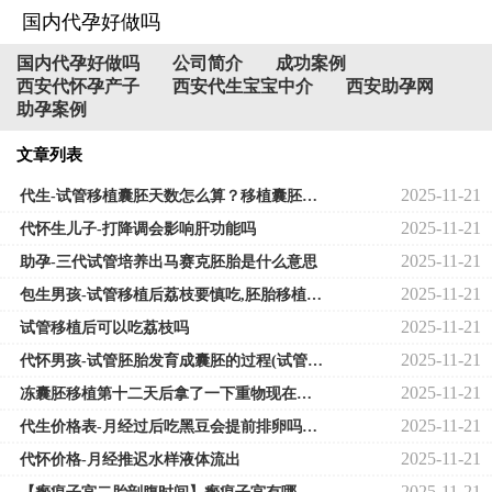
国内代孕好做吗
国内代孕好做吗
公司简介
成功案例
西安代怀孕产子
西安代生宝宝中介
西安助孕网
助孕案例
文章列表
2025-11-21
代生-试管移植囊胚天数怎么算？移植囊胚怎么算怀孕多少天？
2025-11-21
代怀生儿子-打降调会影响肝功能吗
2025-11-21
助孕-三代试管培养出马赛克胚胎是什么意思
2025-11-21
包生男孩-试管移植后荔枝要慎吃,胚胎移植后能不能吃荔枝
2025-11-21
试管移植后可以吃荔枝吗
2025-11-21
代怀男孩-试管胚胎发育成囊胚的过程(试管胚胎养成囊胚的比例)
2025-11-21
冻囊胚移植第十二天后拿了一下重物现在腰酸要不要紧?
2025-11-21
代生价格表-月经过后吃黑豆会提前排卵吗（月经干净后吃黑豆能促进排卵吗）
2025-11-21
代怀价格-月经推迟水样液体流出
2025-11-21